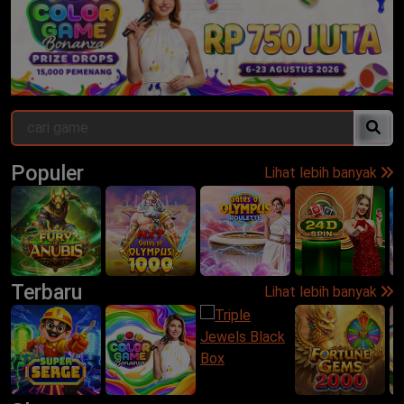
Populer
Lihat lebih banyak
Terbaru
Lihat lebih banyak