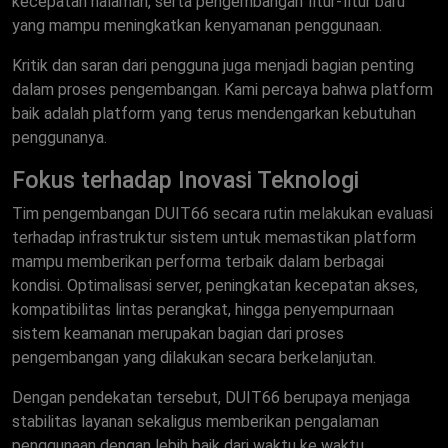
kecepatan halaman, serta pengembangan fitur-fitur baru
yang mampu meningkatkan kenyamanan penggunaan.
Kritik dan saran dari pengguna juga menjadi bagian penting
dalam proses pengembangan. Kami percaya bahwa platform
baik adalah platform yang terus mendengarkan kebutuhan
penggunanya.
Fokus terhadap Inovasi Teknologi
Tim pengembangan DUIT66 secara rutin melakukan evaluasi
terhadap infrastruktur sistem untuk memastikan platform
mampu memberikan performa terbaik dalam berbagai
kondisi. Optimalisasi server, peningkatan kecepatan akses,
kompatibilitas lintas perangkat, hingga penyempurnaan
sistem keamanan merupakan bagian dari proses
pengembangan yang dilakukan secara berkelanjutan.
Dengan pendekatan tersebut, DUIT66 berupaya menjaga
stabilitas layanan sekaligus memberikan pengalaman
penggunaan dengan lebih baik dari waktu ke waktu.