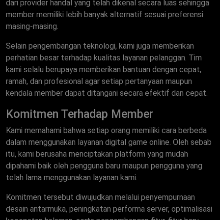
dari provider handal yang telah dikenal secara luas sehingga
member memiliki lebih banyak alternatif sesuai preferensi
masing-masing.
Selain pengembangan teknologi, kami juga memberikan
perhatian besar terhadap kualitas layanan pelanggan. Tim
kami selalu berupaya memberikan bantuan dengan cepat,
ramah, dan profesional agar setiap pertanyaan maupun
kendala member dapat ditangani secara efektif dan cepat.
Komitmen Terhadap Member
Kami memahami bahwa setiap orang memiliki cara berbeda
dalam menggunakan layanan digital game online. Oleh sebab
itu, kami berusaha menciptakan platform yang mudah
dipahami baik oleh pengguna baru maupun pengguna yang
telah lama menggunakan layanan kami.
Komitmen tersebut diwujudkan melalui penyempurnaan
desain antarmuka, peningkatan performa server, optimalisasi