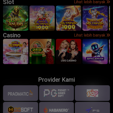
Slot
Lihat lebih banyak
Casino
Lihat lebih banyak
Provider Kami