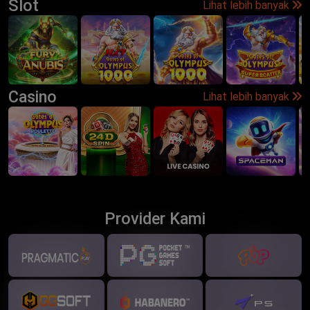
Slot
Lihat lebih banyak
Casino
Lihat lebih banyak
Provider Kami