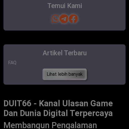
Temui Kami
Artikel Terbaru
FAQ
Lihat lebih banyak
DUIT66 - Kanal Ulasan Game
Dan Dunia Digital Terpercaya
Membangun Pengalaman