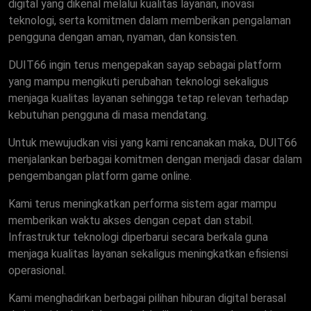
digital yang dikenal melalui kualitas layanan, inovasi
teknologi, serta komitmen dalam memberikan pengalaman
pengguna dengan aman, nyaman, dan konsisten.
DUIT66 ingin terus mengepakan sayap sebagai platform
yang mampu mengikuti perubahan teknologi sekaligus
menjaga kualitas layanan sehingga tetap relevan terhadap
kebutuhan pengguna di masa mendatang.
Untuk mewujudkan visi yang kami rencanakan maka, DUIT66
menjalankan berbagai komitmen dengan menjadi dasar dalam
pengembangan platform game online.
Kami terus meningkatkan performa sistem agar mampu
memberikan waktu akses dengan cepat dan stabil.
Infrastruktur teknologi diperbarui secara berkala guna
menjaga kualitas layanan sekaligus meningkatkan efisiensi
operasional.
Kami menghadirkan berbagai pilihan hiburan digital berasal