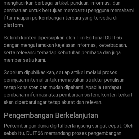
menghadirkan berbagai artikel, panduan, informasi, dan
pembaruan untuk bertujuan membantu pengguna memahami
fitur maupun perkembangan terbaru yang tersedia di
platform.
Seluruh konten dipersiapkan oleh Tim Editorial DUIT66
dengan mengutamakan kejelasan informasi, keterbacaan,
serta relevansi terhadap kebutuhan pembaca dan juga
member setia kami.
Sebelum dipublikasikan, setiap artikel melalui proses
peninjauan internal untuk memastikan struktur penulisan
tetap konsisten dan mudah dipahami. Apabila terdapat
perubahan informasi atau pembaruan sistem, konten terkait
akan diperbarui agar tetap akurat dan relevan.
Pengembangan Berkelanjutan
Perkembangan dunia digital berlangsung sangat cepat. Oleh
sebab itu, DUIT66 memandang proses pengembangan