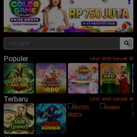
Populer
Lihat lebih banyak
Terbaru
Lihat lebih banyak