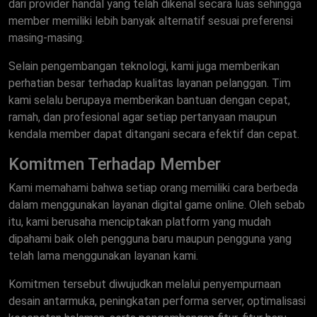
dari provider handal yang telah dikenal secara luas sehingga
member memiliki lebih banyak alternatif sesuai preferensi
masing-masing.
Selain pengembangan teknologi, kami juga memberikan
perhatian besar terhadap kualitas layanan pelanggan. Tim
kami selalu berupaya memberikan bantuan dengan cepat,
ramah, dan profesional agar setiap pertanyaan maupun
kendala member dapat ditangani secara efektif dan cepat.
Komitmen Terhadap Member
Kami memahami bahwa setiap orang memiliki cara berbeda
dalam menggunakan layanan digital game online. Oleh sebab
itu, kami berusaha menciptakan platform yang mudah
dipahami baik oleh pengguna baru maupun pengguna yang
telah lama menggunakan layanan kami.
Komitmen tersebut diwujudkan melalui penyempurnaan
desain antarmuka, peningkatan performa server, optimalisasi