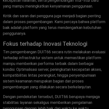
kecepatan halaman, serta pengembangan fitur-fitur baru
yang mampu meningkatkan kenyamanan penggunaan.
Kritik dan saran dari pengguna juga menjadi bagian penting
dalam proses pengembangan. Kami percaya bahwa platform
baik adalah platform yang terus mendengarkan kebutuhan
penggunanya.
Fokus terhadap Inovasi Teknologi
Tim pengembangan DUIT66 secara rutin melakukan evaluasi
terhadap infrastruktur sistem untuk memastikan platform
mampu memberikan performa terbaik dalam berbagai
kondisi. Optimalisasi server, peningkatan kecepatan akses,
kompatibilitas lintas perangkat, hingga penyempurnaan
sistem keamanan merupakan bagian dari proses
pengembangan yang dilakukan secara berkelanjutan.
Dengan pendekatan tersebut, DUIT66 berupaya menjaga
stabilitas layanan sekaligus memberikan pengalaman
penggunaan dengan lebih baik dari waktu ke waktu.