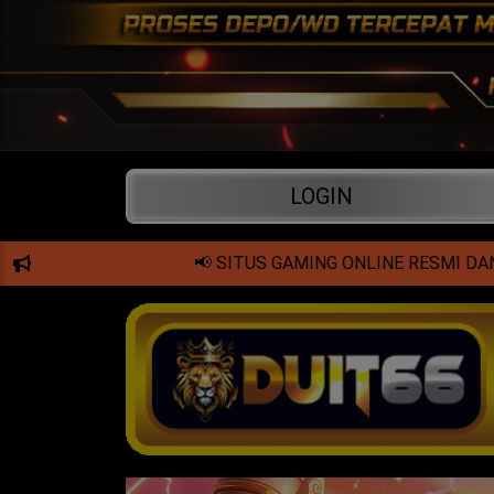
LOGIN
TUS GAMING ONLINE RESMI DAN TERPERCAYA 📢