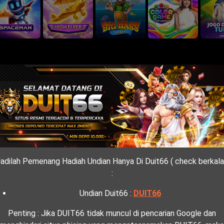
Provider Kami
adilah Pemenang Hadiah Undian Hanya Di Duit66 ( check berkala
:
Undian Duit66 :
DUIT66
Penting : Jika DUIT66 tidak muncul di pencarian Google dan