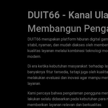
DUIT66 - Kanal Ul
Membangun Pengala
DUIT66 merupakan platform hiburan digital ga
stabil, nyaman, dan mudah diakses oleh membe
kualitas layanan melalui kombinasi teknologi mod
modern.
Di era ketika kebutuhan masyarakat terhadap 
banyaknya fitur tersedia, tetapi juga oleh kua
melakukan evaluasi dan inovasi agar mampu memb
layanan.
Kami percaya bahwa pengalaman pengguna meru
lakukan selalu didasarkan pada kebutuhan para
memberikan layanan relevan dan berkualitas.