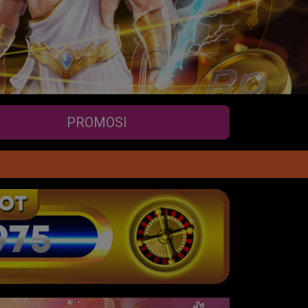
PROMOSI