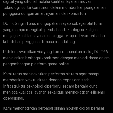
digital yang dikenal melalui kualitas layanan, inovasi
teknologi, serta komitmen dalam memberikan pengalaman
pengguna dengan aman, nyaman, dan konsisten.
DUIT66 ingin terus mengepakan sayap sebagai platform
yang mampu mengikuti perubahan teknologi sekaligus
menjaga kualitas layanan sehingga tetap relevan terhadap
kebutuhan pengguna di masa mendatang.
Untuk mewujudkan visi yang kami rencanakan maka, DUIT66
menjalankan berbagai komitmen dengan menjadi dasar dalam
pengembangan platform game online.
Kami terus meningkatkan performa sistem agar mampu
memberikan waktu akses dengan cepat dan stabil.
Infrastruktur teknologi diperbarui secara berkala guna
menjaga kualitas layanan sekaligus meningkatkan efisiensi
operasional.
Kami menghadirkan berbagai pilihan hiburan digital berasal