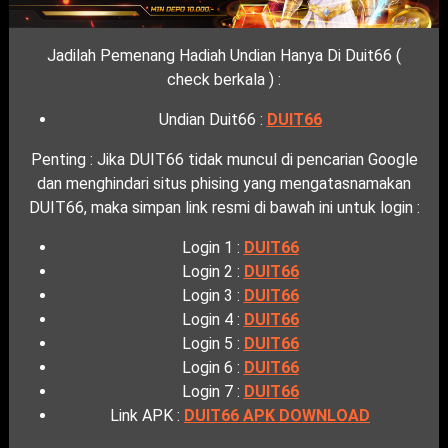
serta navigasi berbasi A.I sederhana tanpa mengurangi
kualitas layanan.
Jadilah Pemenang Hadiah Undian Hanya Di Duit66 (
Kami percaya bahwa pengalaman pengguna merupakan
check berkala ) :
fondasi utama dalam membangun sebuah platform digital
Undian Duit66 :
DUIT66
game online. Setiap pembaruan yang DUIT66 lakukan selalu
didasarkan pada kebutuhan para member, perkembangan
Penting : Jika DUIT66 tidak muncul di pencarian Google
teknologi, serta evaluasi terhadap performa sistem agar
dan menghindari situs phising yang mengatasnamakan
platform tetap mampu memberikan layanan relevan dan
DUIT66, maka simpan link resmi di bawah ini untuk login :
berkualitas.
Login 1 :
DUIT66
DUIT66 tidak hanya berupaya menghadirkan berbagai pilihan
Login 2 :
DUIT66
hiburan game online, tetapi juga menciptakan lingkungan
Login 3 :
DUIT66
komunitas yang nyaman, mudah dipahami, dan dapat diakses
Login 4 :
DUIT66
kapan pun melalui komputer, tablet, maupun perangkat
Login 5 :
DUIT66
seluler berbasis mobile friendly.
Login 6 :
DUIT66
Filosofi DUIT66
Login 7 :
DUIT66
Link APK :
DUIT66 APK DOWNLOAD
Di balik setiap pengembangan yang dilakukan, DUIT66