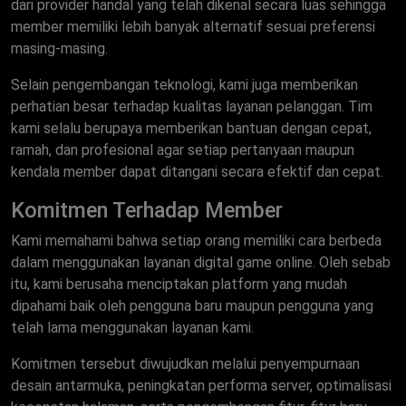
dari provider handal yang telah dikenal secara luas sehingga
member memiliki lebih banyak alternatif sesuai preferensi
masing-masing.
Selain pengembangan teknologi, kami juga memberikan
perhatian besar terhadap kualitas layanan pelanggan. Tim
kami selalu berupaya memberikan bantuan dengan cepat,
ramah, dan profesional agar setiap pertanyaan maupun
kendala member dapat ditangani secara efektif dan cepat.
Komitmen Terhadap Member
Kami memahami bahwa setiap orang memiliki cara berbeda
dalam menggunakan layanan digital game online. Oleh sebab
itu, kami berusaha menciptakan platform yang mudah
dipahami baik oleh pengguna baru maupun pengguna yang
telah lama menggunakan layanan kami.
Komitmen tersebut diwujudkan melalui penyempurnaan
desain antarmuka, peningkatan performa server, optimalisasi