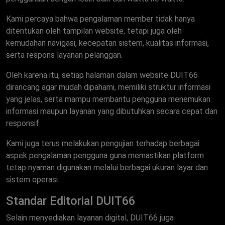
Kami percaya bahwa pengalaman member tidak hanya
ditentukan oleh tampilan website, tetapi juga oleh
kemudahan navigasi, kecepatan sistem, kualitas informasi,
serta respons layanan pelanggan.
Oleh karena itu, setiap halaman dalam website DUIT66
dirancang agar mudah dipahami, memiliki struktur informasi
yang jelas, serta mampu membantu pengguna menemukan
informasi maupun layanan yang dibutuhkan secara cepat dan
responsif.
Kami juga terus melakukan pengujian terhadap berbagai
aspek pengalaman pengguna guna memastikan platform
tetap nyaman digunakan melalui berbagai ukuran layar dan
sistem operasi.
Standar Editorial DUIT66
Selain menyediakan layanan digital, DUIT66 juga