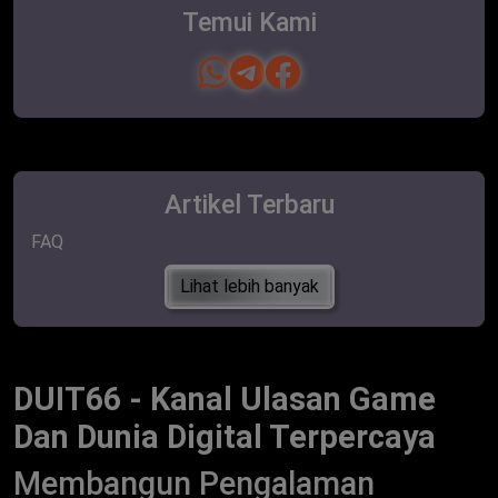
Temui Kami
Artikel Terbaru
FAQ
Lihat lebih banyak
DUIT66 - Kanal Ulasan Game
Dan Dunia Digital Terpercaya
Membangun Pengalaman