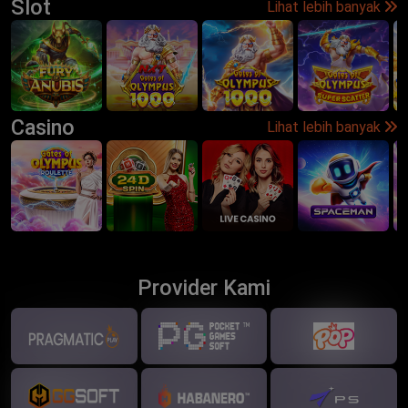
Slot
Lihat lebih banyak
Casino
Lihat lebih banyak
Provider Kami