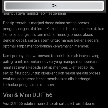
memiliki satu prinsip sederhana, yaitu bahwa teknologi
OK
seharusnya mempermudah pengalaman member, bahkan
membuatnya menjadi lebih sederhana.
Prinsip tersebut menjadi dasar dalam setiap proses
pengembangan platform. Kami selalu berusaha menciptakan
tampilan dengan sistem mobile friendly, proses akses
dengan cepat, serta sistem untuk mampu bekerja secara
optimal tanpa mengorbankan kenyamanan member.
Kami percaya bahwa inovasi terbaik bukanlah inovasi yang
paling rumit, melainkan inovasi yang mampu memberikan
manfaat nyata kepada setiap member. Oleh sebab itu,
setiap fitur baru untuk diperkenalkan selalu melalui proses
evaluasi agar benar-benar memberikan nilai berharga
terhadap pengalaman member.
Visi & Misi DUIT66
Visi DUIT66 adalah menjadi salah satu platform hiburan