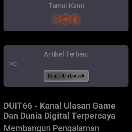
Temui Kami
Artikel Terbaru
FAQ
Lihat lebih banyak
DUIT66 - Kanal Ulasan Game
Dan Dunia Digital Terpercaya
Membangun Pengalaman