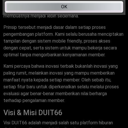
memiliki satu prinsip sederhana, yaitu bahwa teknologi
OK
seharusnya mempermudah pengalaman member, bahkan
membuatnya menjadi lebih sederhana.
Prinsip tersebut menjadi dasar dalam setiap proses
pengembangan platform. Kami selalu berusaha menciptakan
tampilan dengan sistem mobile friendly, proses akses
dengan cepat, serta sistem untuk mampu bekerja secara
optimal tanpa mengorbankan kenyamanan member.
Kami percaya bahwa inovasi terbaik bukanlah inovasi yang
paling rumit, melainkan inovasi yang mampu memberikan
manfaat nyata kepada setiap member. Oleh sebab itu,
setiap fitur baru untuk diperkenalkan selalu melalui proses
evaluasi agar benar-benar memberikan nilai berharga
terhadap pengalaman member.
Visi & Misi DUIT66
Visi DUIT66 adalah menjadi salah satu platform hiburan