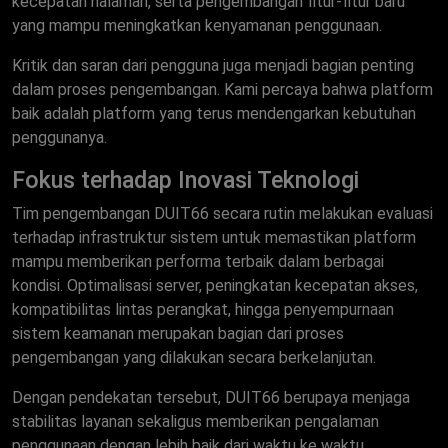
kecepatan halaman, serta pengembangan fitur-fitur baru
yang mampu meningkatkan kenyamanan penggunaan.
Kritik dan saran dari pengguna juga menjadi bagian penting
dalam proses pengembangan. Kami percaya bahwa platform
baik adalah platform yang terus mendengarkan kebutuhan
penggunanya.
Fokus terhadap Inovasi Teknologi
Tim pengembangan DUIT66 secara rutin melakukan evaluasi
terhadap infrastruktur sistem untuk memastikan platform
mampu memberikan performa terbaik dalam berbagai
kondisi. Optimalisasi server, peningkatan kecepatan akses,
kompatibilitas lintas perangkat, hingga penyempurnaan
sistem keamanan merupakan bagian dari proses
pengembangan yang dilakukan secara berkelanjutan.
Dengan pendekatan tersebut, DUIT66 berupaya menjaga
stabilitas layanan sekaligus memberikan pengalaman
penggunaan dengan lebih baik dari waktu ke waktu.