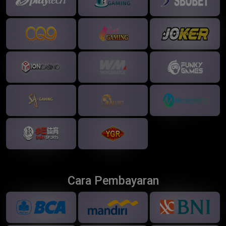
Cara Pembayaran