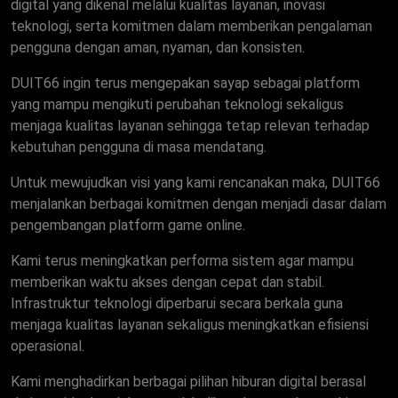
digital yang dikenal melalui kualitas layanan, inovasi
teknologi, serta komitmen dalam memberikan pengalaman
pengguna dengan aman, nyaman, dan konsisten.
DUIT66 ingin terus mengepakan sayap sebagai platform
yang mampu mengikuti perubahan teknologi sekaligus
menjaga kualitas layanan sehingga tetap relevan terhadap
kebutuhan pengguna di masa mendatang.
Untuk mewujudkan visi yang kami rencanakan maka, DUIT66
menjalankan berbagai komitmen dengan menjadi dasar dalam
pengembangan platform game online.
Kami terus meningkatkan performa sistem agar mampu
memberikan waktu akses dengan cepat dan stabil.
Infrastruktur teknologi diperbarui secara berkala guna
menjaga kualitas layanan sekaligus meningkatkan efisiensi
operasional.
Kami menghadirkan berbagai pilihan hiburan digital berasal