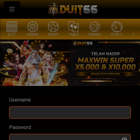
SLOT
CASINO
SPORT
TABLE
FISHING
COCK F.
ARC
Username
Password