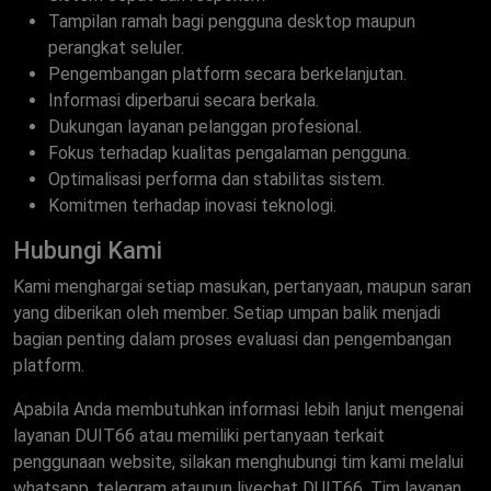
Tampilan ramah bagi pengguna desktop maupun
perangkat seluler.
Pengembangan platform secara berkelanjutan.
Informasi diperbarui secara berkala.
Dukungan layanan pelanggan profesional.
Fokus terhadap kualitas pengalaman pengguna.
Optimalisasi performa dan stabilitas sistem.
Komitmen terhadap inovasi teknologi.
Hubungi Kami
Kami menghargai setiap masukan, pertanyaan, maupun saran
yang diberikan oleh member. Setiap umpan balik menjadi
bagian penting dalam proses evaluasi dan pengembangan
platform.
Apabila Anda membutuhkan informasi lebih lanjut mengenai
layanan DUIT66 atau memiliki pertanyaan terkait
penggunaan website, silakan menghubungi tim kami melalui
whatsapp, telegram ataupun livechat DUIT66, Tim layanan