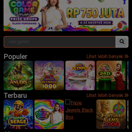
Populer
Lihat lebih banyak
Terbaru
Lihat lebih banyak