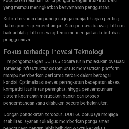
kecepatan halaman, serta pengembangan fitur-fitur baru
yang mampu meningkatkan kenyamanan penggunaan.
Kritik dan saran dari pengguna juga menjadi bagian penting
dalam proses pengembangan. Kami percaya bahwa platform
baik adalah platform yang terus mendengarkan kebutuhan
penggunanya.
Fokus terhadap Inovasi Teknologi
Tim pengembangan DUIT66 secara rutin melakukan evaluasi
terhadap infrastruktur sistem untuk memastikan platform
mampu memberikan performa terbaik dalam berbagai
kondisi. Optimalisasi server, peningkatan kecepatan akses,
kompatibilitas lintas perangkat, hingga penyempurnaan
sistem keamanan merupakan bagian dari proses
pengembangan yang dilakukan secara berkelanjutan.
Dengan pendekatan tersebut, DUIT66 berupaya menjaga
stabilitas layanan sekaligus memberikan pengalaman
penggunaan dengan lebih baik dari waktu ke waktu.