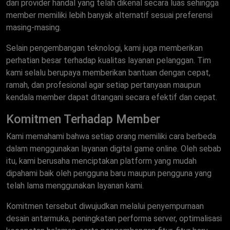
dari provider handal yang telah dikenal secara luas sehingga
member memiliki lebih banyak alternatif sesuai preferensi
masing-masing.
Selain pengembangan teknologi, kami juga memberikan
perhatian besar terhadap kualitas layanan pelanggan. Tim
kami selalu berupaya memberikan bantuan dengan cepat,
ramah, dan profesional agar setiap pertanyaan maupun
kendala member dapat ditangani secara efektif dan cepat.
Komitmen Terhadap Member
Kami memahami bahwa setiap orang memiliki cara berbeda
dalam menggunakan layanan digital game online. Oleh sebab
itu, kami berusaha menciptakan platform yang mudah
dipahami baik oleh pengguna baru maupun pengguna yang
telah lama menggunakan layanan kami.
Komitmen tersebut diwujudkan melalui penyempurnaan
desain antarmuka, peningkatan performa server, optimalisasi