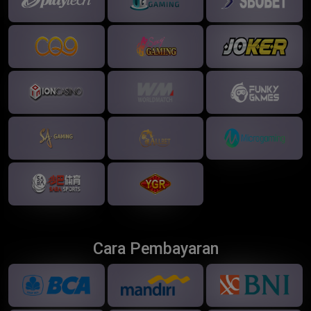
Cara Pembayaran