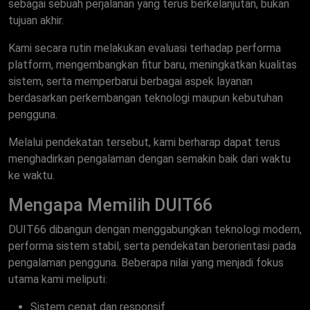
sebagai sebuah perjalanan yang terus berkelanjutan, bukan
tujuan akhir.
Kami secara rutin melakukan evaluasi terhadap performa
platform, mengembangkan fitur baru, meningkatkan kualitas
sistem, serta memperbarui berbagai aspek layanan
berdasarkan perkembangan teknologi maupun kebutuhan
pengguna.
Melalui pendekatan tersebut, kami berharap dapat terus
menghadirkan pengalaman dengan semakin baik dari waktu
ke waktu.
Mengapa Memilih DUIT66
DUIT66 dibangun dengan menggabungkan teknologi modern,
performa sistem stabil, serta pendekatan berorientasi pada
pengalaman pengguna. Beberapa nilai yang menjadi fokus
utama kami meliputi:
Sistem cepat dan responsif.