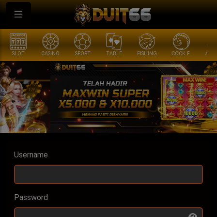
SLOT
CASINO
SPORT
TABLE
FISHING
COCK F.
ARC
Username
Password