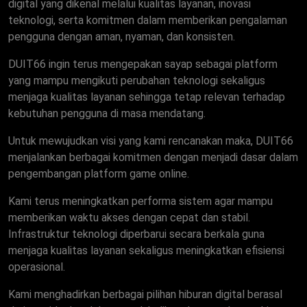
digital yang dikenal melalui kualitas layanan, inovasi
teknologi, serta komitmen dalam memberikan pengalaman
pengguna dengan aman, nyaman, dan konsisten.
DUIT66 ingin terus mengepakan sayap sebagai platform
yang mampu mengikuti perubahan teknologi sekaligus
menjaga kualitas layanan sehingga tetap relevan terhadap
kebutuhan pengguna di masa mendatang.
Untuk mewujudkan visi yang kami rencanakan maka, DUIT66
menjalankan berbagai komitmen dengan menjadi dasar dalam
pengembangan platform game online.
Kami terus meningkatkan performa sistem agar mampu
memberikan waktu akses dengan cepat dan stabil.
Infrastruktur teknologi diperbarui secara berkala guna
menjaga kualitas layanan sekaligus meningkatkan efisiensi
operasional.
Kami menghadirkan berbagai pilihan hiburan digital berasal