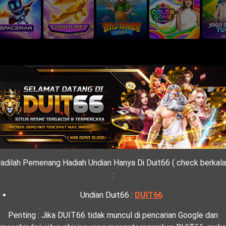
Provider Kami
adilah Pemenang Hadiah Undian Hanya Di Duit66 ( check berkala
:
Undian Duit66 :
DUIT66
Penting : Jika DUIT66 tidak muncul di pencarian Google dan