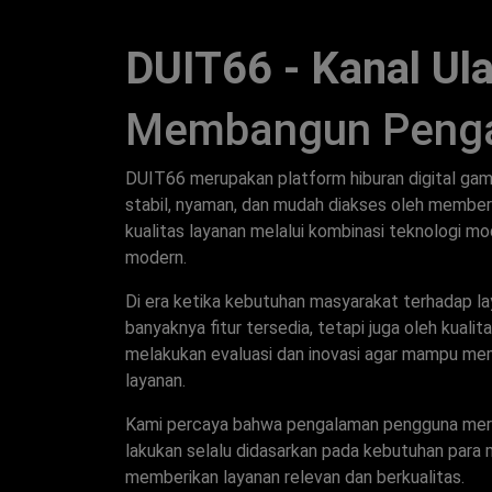
DUIT66 - Kanal Ul
Membangun Pengala
DUIT66 merupakan platform hiburan digital ga
stabil, nyaman, dan mudah diakses oleh membe
kualitas layanan melalui kombinasi teknologi mod
modern.
Di era ketika kebutuhan masyarakat terhadap 
banyaknya fitur tersedia, tetapi juga oleh kua
melakukan evaluasi dan inovasi agar mampu memb
layanan.
Kami percaya bahwa pengalaman pengguna meru
lakukan selalu didasarkan pada kebutuhan para
memberikan layanan relevan dan berkualitas.