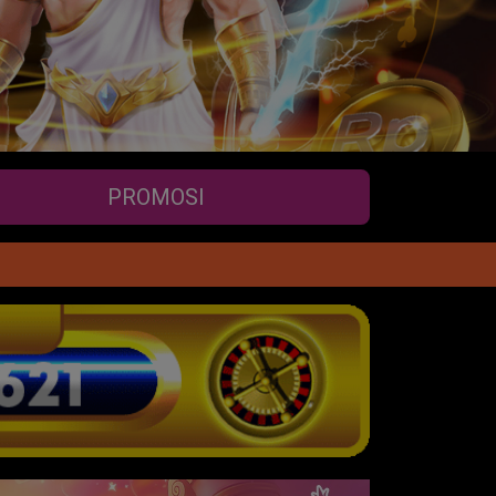
PROMOSI