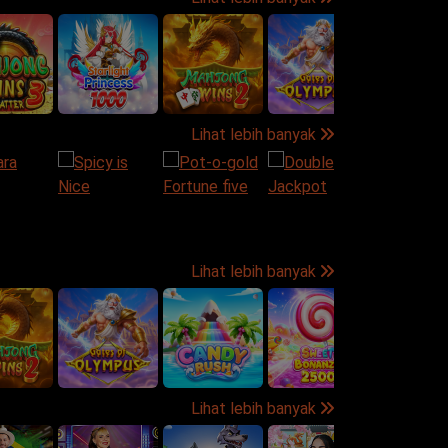
Lihat lebih banyak
Lihat lebih banyak
Lihat lebih banyak