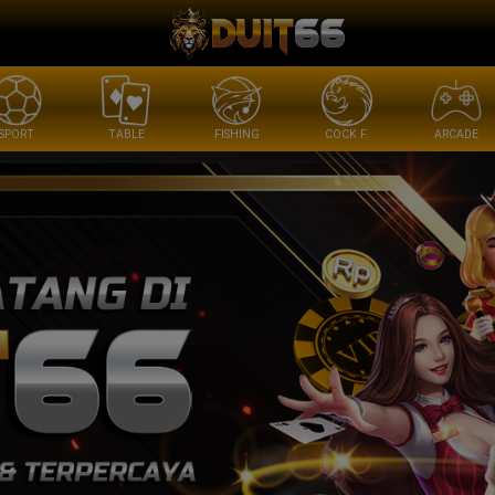
SPORT
TABLE
FISHING
COCK F.
ARCADE