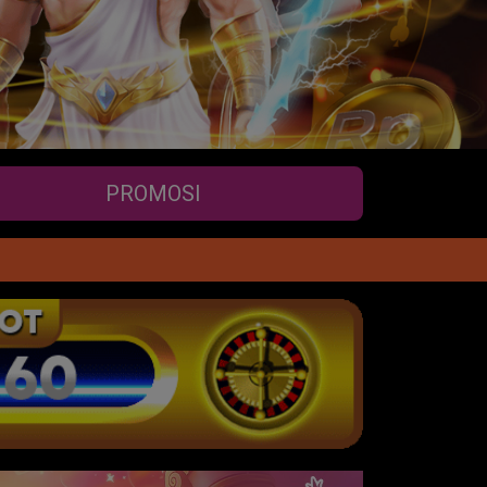
PROMOSI