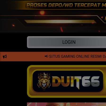
LOGIN
 SITUS GAMING ONLINE RESMI DAN TERPERCAYA 📢