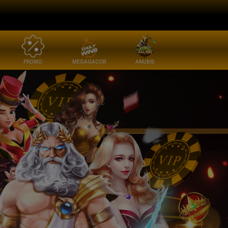
PROMO
MEGAGACOR
ANUBIS