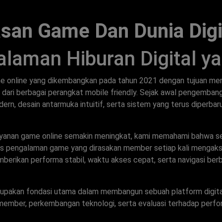
asan Game Dan Dunia Digi
man Hiburan Digital ya
me online yang dikembangkan pada tahun 2021 dengan tujuan me
r dari berbagai perangkat mobile friendly. Sejak awal pengemb
ern, desain antarmuka intuitif, serta sistem yang terus diperbar
layanan game online semakin meningkat, kami memahami bahwa se
litas pengalaman game yang dirasakan member setiap kali mengaks
erikan performa stabil, waktu akses cepat, serta navigasi berb
pakan fondasi utama dalam membangun sebuah platform digita
 member, perkembangan teknologi, serta evaluasi terhadap per