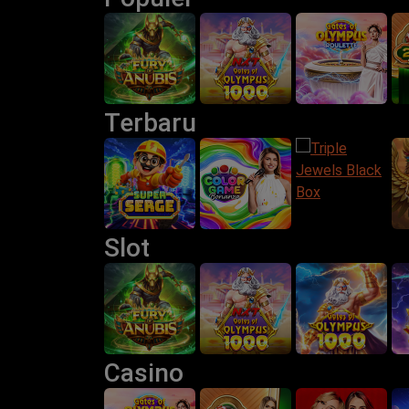
Terbaru
Slot
Casino