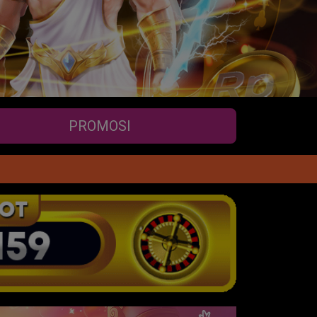
PROMOSI