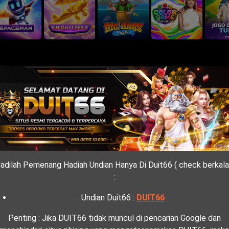
Provider Kami
adilah Pemenang Hadiah Undian Hanya Di Duit66 ( check berkala
:
Undian Duit66 :
DUIT66
Penting : Jika DUIT66 tidak muncul di pencarian Google dan