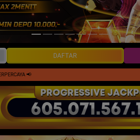
DAFTAR