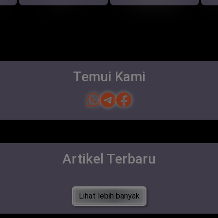
Temui Kami
Artikel Terbaru
Lihat lebih banyak