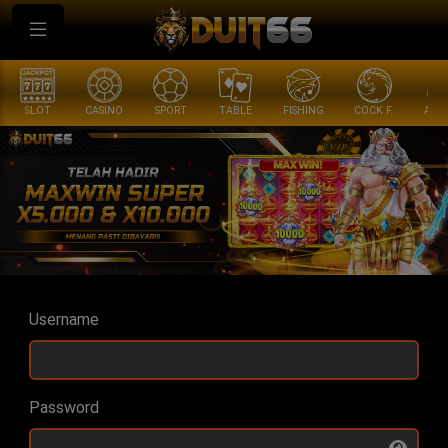
SLOT
CASINO
SPORT
TABLE
FISHING
COCK F.
ARC
Username
Password