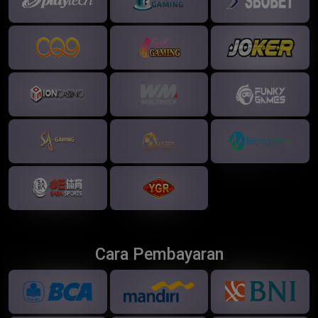
Cara Pembayaran