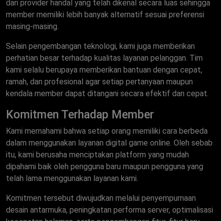
dari provider handal yang telah dikenal secara luas sehingga
member memiliki lebih banyak alternatif sesuai preferensi
masing-masing.
Selain pengembangan teknologi, kami juga memberikan
perhatian besar terhadap kualitas layanan pelanggan. Tim
kami selalu berupaya memberikan bantuan dengan cepat,
ramah, dan profesional agar setiap pertanyaan maupun
kendala member dapat ditangani secara efektif dan cepat.
Komitmen Terhadap Member
Kami memahami bahwa setiap orang memiliki cara berbeda
dalam menggunakan layanan digital game online. Oleh sebab
itu, kami berusaha menciptakan platform yang mudah
dipahami baik oleh pengguna baru maupun pengguna yang
telah lama menggunakan layanan kami.
Komitmen tersebut diwujudkan melalui penyempurnaan
desain antarmuka, peningkatan performa server, optimalisasi