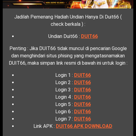
serta navigasi berbasi A.I sederhana tanpa mengurangi
kualitas layanan.
Jadilah Pemenang Hadiah Undian Hanya Di Duit66 (
Kami percaya bahwa pengalaman pengguna merupakan
check berkala ) :
fondasi utama dalam membangun sebuah platform digital
Undian Duit66 :
DUIT66
game online. Setiap pembaruan yang DUIT66 lakukan selalu
didasarkan pada kebutuhan para member, perkembangan
Penting : Jika DUIT66 tidak muncul di pencarian Google
teknologi, serta evaluasi terhadap performa sistem agar
dan menghindari situs phising yang mengatasnamakan
platform tetap mampu memberikan layanan relevan dan
DUIT66, maka simpan link resmi di bawah ini untuk login :
berkualitas.
Login 1 :
DUIT66
DUIT66 tidak hanya berupaya menghadirkan berbagai pilihan
Login 2 :
DUIT66
hiburan game online, tetapi juga menciptakan lingkungan
Login 3 :
DUIT66
komunitas yang nyaman, mudah dipahami, dan dapat diakses
Login 4 :
DUIT66
kapan pun melalui komputer, tablet, maupun perangkat
Login 5 :
DUIT66
seluler berbasis mobile friendly.
Login 6 :
DUIT66
Filosofi DUIT66
Login 7 :
DUIT66
Link APK :
DUIT66 APK DOWNLOAD
Di balik setiap pengembangan yang dilakukan, DUIT66