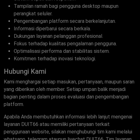
Tampilan ramah bagi pengguna desktop maupun
perangkat seluler.
Pengembangan platform secara berkelanjutan.
Informasi diperbarui secara berkala.
Dukungan layanan pelanggan profesional.
Fokus terhadap kualitas pengalaman pengguna.
Optimalisasi performa dan stabilitas sistem.
Komitmen terhadap inovasi teknologi.
Hubungi Kami
Kami menghargai setiap masukan, pertanyaan, maupun saran
yang diberikan oleh member. Setiap umpan balik menjadi
bagian penting dalam proses evaluasi dan pengembangan
platform.
Apabila Anda membutuhkan informasi lebih lanjut mengenai
layanan DUIT66 atau memiliki pertanyaan terkait
penggunaan website, silakan menghubungi tim kami melalui
whatsapp, telegram ataupun livechat DUIT66, Tim layanan