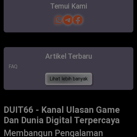
Temui Kami
Artikel Terbaru
FAQ
Lihat lebih banyak
DUIT66 - Kanal Ulasan Game
Dan Dunia Digital Terpercaya
Membangun Pengalaman