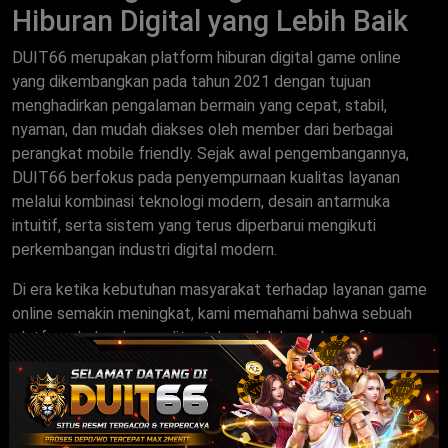
Hiburan Digital yang Lebih Baik
DUIT66 merupakan platform hiburan digital game online
yang dikembangkan pada tahun 2021 dengan tujuan
menghadirkan pengalaman bermain yang cepat, stabil,
nyaman, dan mudah diakses oleh member dari berbagai
perangkat mobile friendly. Sejak awal pengembangannya,
DUIT66 berfokus pada penyempurnaan kualitas layanan
melalui kombinasi teknologi modern, desain antarmuka
intuitif, serta sistem yang terus diperbarui mengikuti
perkembangan industri digital modern.
Di era ketika kebutuhan masyarakat terhadap layanan game
online semakin meningkat, kami memahami bahwa sebuah
platform bukan hanya ditentukan oleh banyaknya fitur
tersedia, tetapi juga oleh kualitas pengalaman game yang
dirasakan member setiap kali mengakses layanan. Karena
itulah DUIT66 terus melakukan evaluasi dan inovasi agar
mampu memberikan performa stabil, waktu akses cepat,