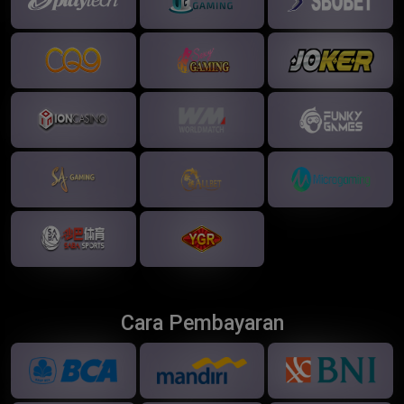
Cara Pembayaran