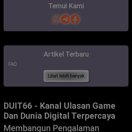
Temui Kami
Artikel Terbaru
FAQ
Lihat lebih banyak
DUIT66 - Kanal Ulasan Game
Dan Dunia Digital Terpercaya
Membangun Pengalaman