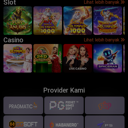
Slot
Lihat lebih banyak
Casino
Lihat lebih banyak
Provider Kami