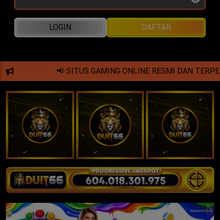
LOGIN
DAFTAR
📢 SITUS GAMING ONLINE RESMI DAN TERPERCAYA 📢