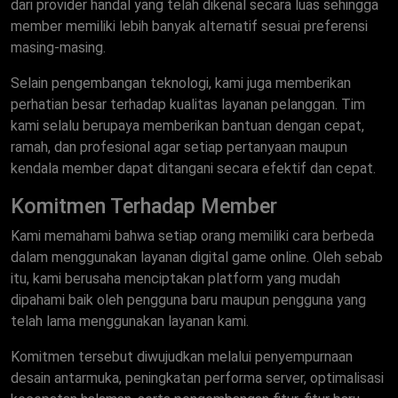
dari provider handal yang telah dikenal secara luas sehingga
member memiliki lebih banyak alternatif sesuai preferensi
masing-masing.
Selain pengembangan teknologi, kami juga memberikan
perhatian besar terhadap kualitas layanan pelanggan. Tim
kami selalu berupaya memberikan bantuan dengan cepat,
ramah, dan profesional agar setiap pertanyaan maupun
kendala member dapat ditangani secara efektif dan cepat.
Komitmen Terhadap Member
Kami memahami bahwa setiap orang memiliki cara berbeda
dalam menggunakan layanan digital game online. Oleh sebab
itu, kami berusaha menciptakan platform yang mudah
dipahami baik oleh pengguna baru maupun pengguna yang
telah lama menggunakan layanan kami.
Komitmen tersebut diwujudkan melalui penyempurnaan
desain antarmuka, peningkatan performa server, optimalisasi