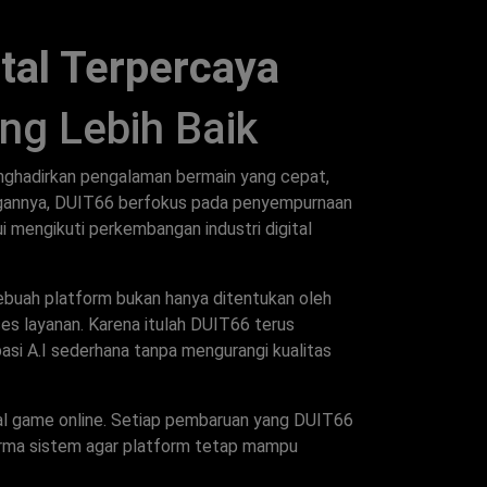
tal Terpercaya
ng Lebih Baik
nghadirkan pengalaman bermain yang cepat,
angannya, DUIT66 berfokus pada penyempurnaan
ui mengikuti perkembangan industri digital
buah platform bukan hanya ditentukan oleh
es layanan. Karena itulah DUIT66 terus
asi A.I sederhana tanpa mengurangi kualitas
l game online. Setiap pembaruan yang DUIT66
forma sistem agar platform tetap mampu