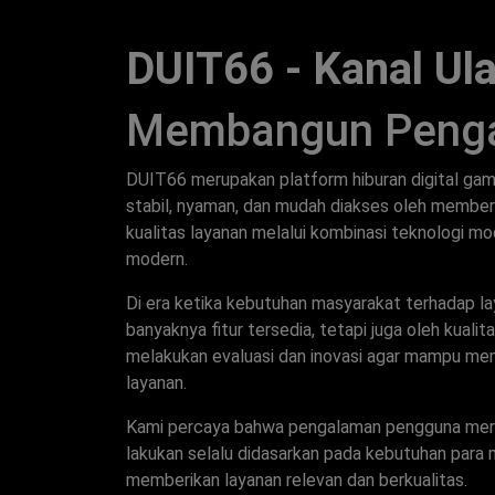
DUIT66 - Kanal Ul
Membangun Pengala
DUIT66 merupakan platform hiburan digital ga
stabil, nyaman, dan mudah diakses oleh membe
kualitas layanan melalui kombinasi teknologi mod
modern.
Di era ketika kebutuhan masyarakat terhadap 
banyaknya fitur tersedia, tetapi juga oleh kua
melakukan evaluasi dan inovasi agar mampu memb
layanan.
Kami percaya bahwa pengalaman pengguna meru
lakukan selalu didasarkan pada kebutuhan para
memberikan layanan relevan dan berkualitas.