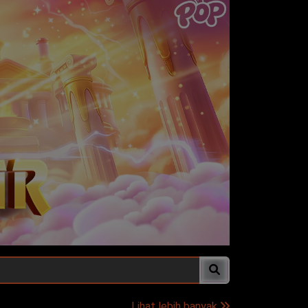
Lihat lebih banyak