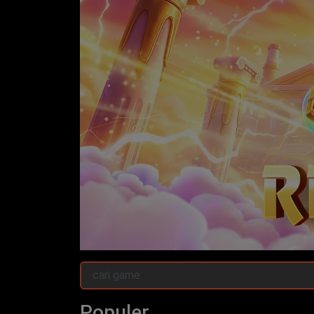
Populer