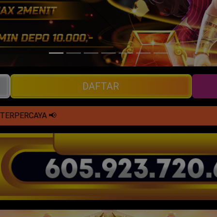
DAFTAR