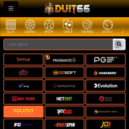
SLOT
CASINO
SPORT
TABLE
FISHING
COCK F.
ARC
Semua