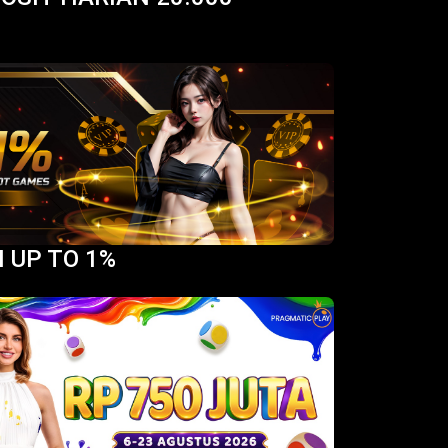
 UP TO 1%