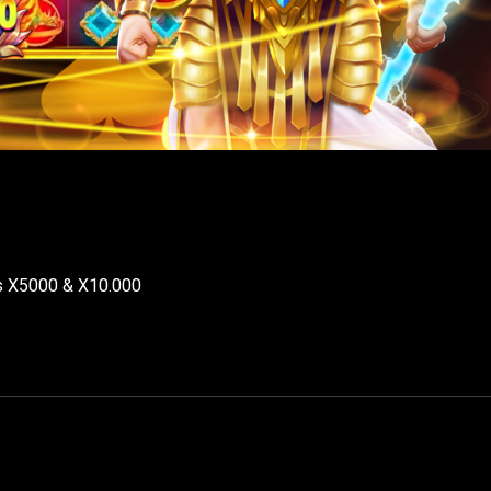
is X5000 & X10.000