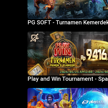
PG SOFT - Turnamen Kemerdeka
Play and Win Tournament - Sp