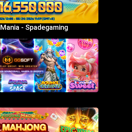
Mania - Spadegaming