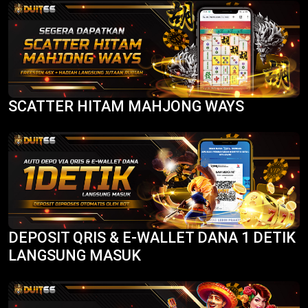
SCATTER HITAM MAHJONG WAYS
DEPOSIT QRIS & E-WALLET DANA 1 DETIK
LANGSUNG MASUK