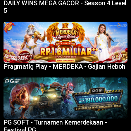
DAILY WINS MEGA GACOR - Season 4 Level
5
Pragmatig Play - MERDEKA - Gajian Heboh
PG SOFT - Turnamen Kemerdekaan -
Festival PG